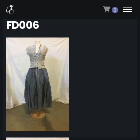
0
FD006