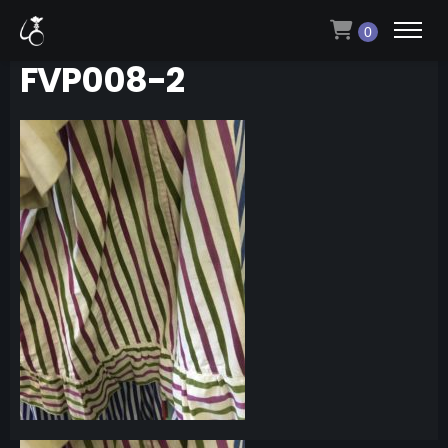
0
FVP008-2