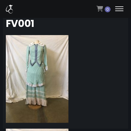
0
FV001