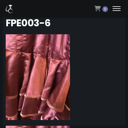
0
FPE003-6