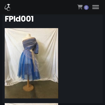
0
FPId001