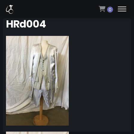
0
HRd004