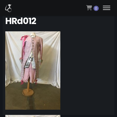
0
HRd012