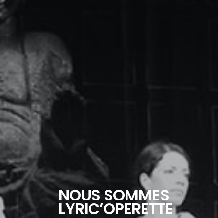
N
O
U
S
S
O
M
M
E
S
L
Y
R
I
C
’
O
P
E
R
E
T
T
E