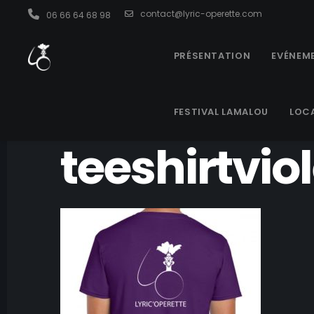
contact@lyric-operette.com
06 66 64 68 98
PRÉSENTATION
EVÉNEME
FESTIVAL LAMALOU
LOC
teeshirtviol