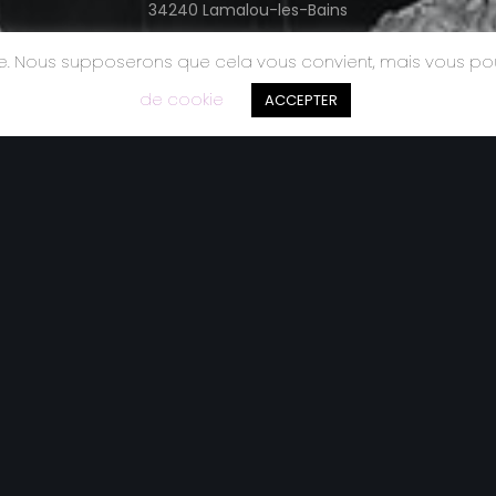
34240 Lamalou-les-Bains
06 66 64 68 98
nce. Nous supposerons que cela vous convient, mais vous p
de cookie
ACCEPTER