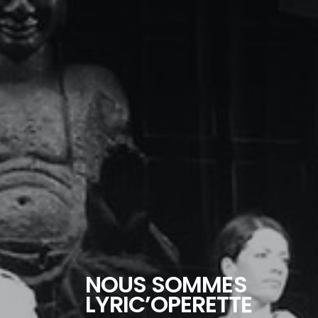
N
O
U
S
S
O
M
M
E
S
L
Y
R
I
C
’
O
P
E
R
E
T
T
E