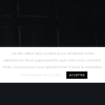
Ce site utilise des cookies pour améliorer votre
expérience. Nous supposerons que cela vous convient,
N
O
U
S
S
O
M
M
E
S
mais vous pouvez vous désabonner si vous le souhaitez.
L
Y
R
I
C
’
O
P
E
R
E
T
T
E
Paramètres de cookie
ACCEPTER