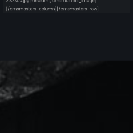
213×300.jpg|medium[/cmsmasters_image]
[/cmsmasters_column][/cmsmasters_row]