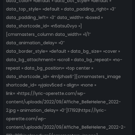
data_color= »default » data_bot_style= »default »
data_top_style= »default » data_padding_right= »3″
data_padding_left= »3″ data_width= »boxed »
data_shortcode_id= »n5atsu0vyo »]
[cmsmasters_column data_width= »1/1″
data_animation_delay= »0″
data_border_style= »default » data_bg_size= »cover »
data_bg_attachment= »scroll » data_bg_repeat= »no-
repeat » data_bg_position= »top center »
data_shortcode_id= »lm1jzhas6″][cmsmasters_image
shortcode_id= »yjaiov5ced » align= »none »
link= »https://lyric-operette.com/wp-
content/uploads/2022/09/Affiche_BelleHelene_2022-
2.jpg » animation_delay= »0″]17192|https://lyric-
operette.com/wp-
content/uploads/2022/09/Affiche_BelleHelene_2022-2-