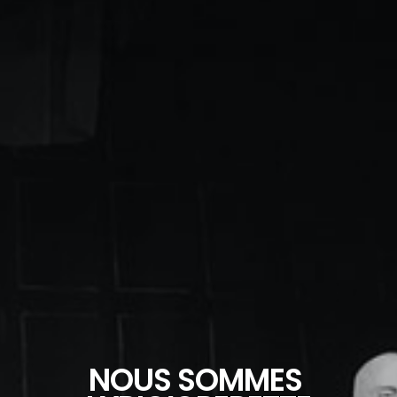
N
O
U
S
S
O
M
M
E
S