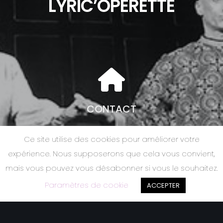
L
Y
R
I
C
’
O
P
E
R
E
T
T
E
CONTACT
LYRIC’OPERETTE
Ce site utilise des cookies pour améliorer votre
1 Impasse Calmels
expérience. Nous supposerons que cela vous convient,
34240 Lamalou-les-Bains
mais vous pouvez vous désabonner si vous le souhaitez.
06 66 64 68 98
Paramètres de cookie
ACCEPTER