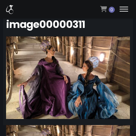
0
image00000311