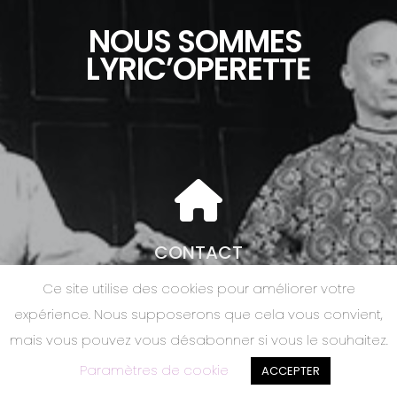
N
O
U
S
S
O
M
M
E
S
L
Y
R
I
C
’
O
P
E
R
E
T
T
E
CONTACT
Ce site utilise des cookies pour améliorer votre
LYRIC’OPERETTE
expérience. Nous supposerons que cela vous convient,
1 Impasse Calmels
mais vous pouvez vous désabonner si vous le souhaitez.
34240 Lamalou-les-Bains
06 66 64 68 98
Paramètres de cookie
ACCEPTER