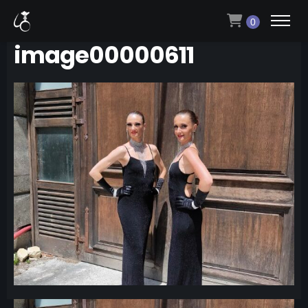
0
image00000611