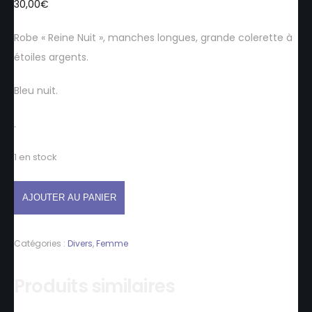
30,00
€
Robe « Reine Nuit », manches longues, grande colerette à
étoiles argents.
Bleu nuit.
.
1 en stock
AJOUTER AU PANIER
Catégories :
Divers
,
Femme
Produits similaires