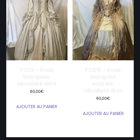
FC011 – Robe
FC016 – Robe
Marquise,
Marquise
décolleté droit
satinée,
décolleté droit
60,00
€
60,00
€
AJOUTER AU PANIER
AJOUTER AU PANIER