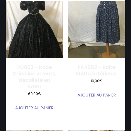
FC003 – Robe
FA4002 – Robe
Crinoline velours,
1940 d’intérieure
décolleté en
10,00
€
cœur
60,00
€
AJOUTER AU PANIER
AJOUTER AU PANIER