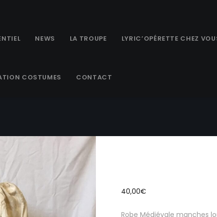
NTIEL
NEWS
LA TROUPE
LYRIC’OPÉRETTE CHEZ VOU
ATION COSTUMES
CONTACT
FMM006 – R
longues
40,00
€
Robe Médiévale manches long