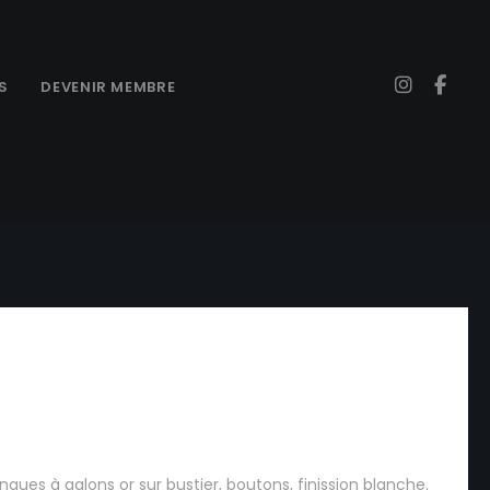
S
DEVENIR MEMBRE
obe Médiévale manches
ues à galons or sur bustier, boutons, finission blanche.