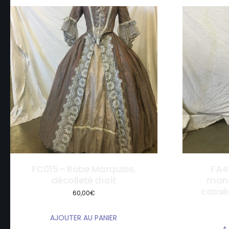
FC015 – Robe Marquise,
FA4
décolleté droit
manc
cassé,
60,00
€
AJOUTER AU PANIER
A