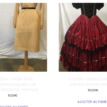
004 – Robe 1940,
FC005 – Robe Crin
hes longues, col
velours à trois vo
 boutons, ceinture
60,00
€
10,00
€
AJOUTER AU PANIE
JOUTER AU PANIER