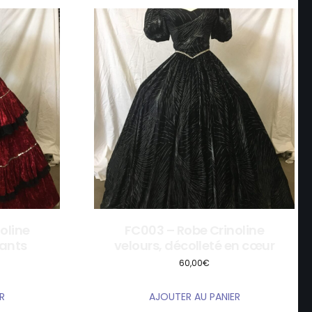
oline
FC003 – Robe Crinoline
lants
velours, décolleté en cœur
60,00
€
R
AJOUTER AU PANIER