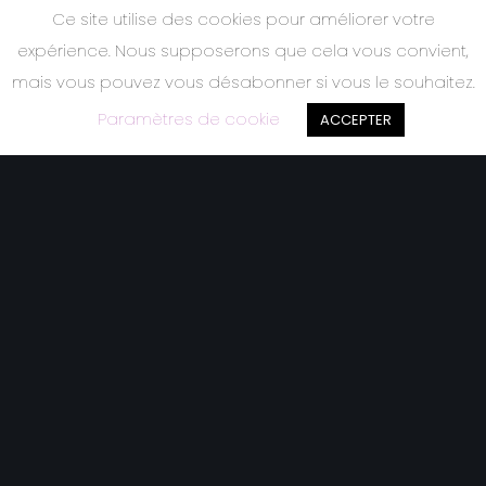
Ce site utilise des cookies pour améliorer votre
expérience. Nous supposerons que cela vous convient,
mais vous pouvez vous désabonner si vous le souhaitez.
Paramètres de cookie
ACCEPTER
N
O
U
S
S
O
M
M
E
S
L
Y
R
I
C
’
O
P
E
R
E
T
T
E