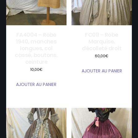
FA4004 – Robe
FC011 – Robe
1940, manches
Marquise,
longues, col
décolleté droit
cassé, boutons,
60,00
€
ceinture
10,00
€
AJOUTER AU PANIER
AJOUTER AU PANIER