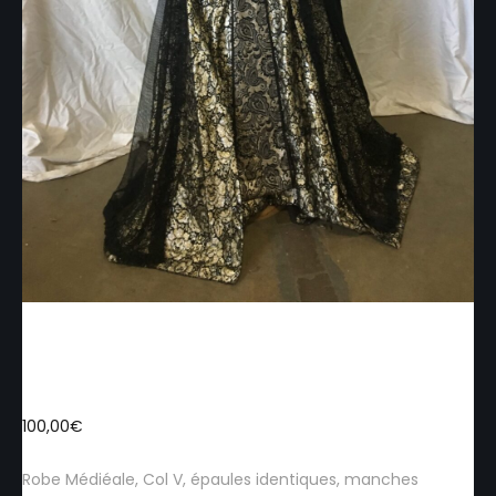
FMM012 – Robe Médiévale
100,00
€
Robe Médiéale, Col V, épaules identiques, manches