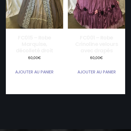
FC015 – Robe
FC001 – Robe
Marquise,
Crinoline velours
décolleté droit
avec drapés
60,00
€
60,00
€
AJOUTER AU PANIER
AJOUTER AU PANIER