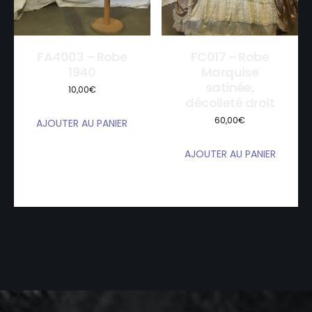
FA4003 – Robe
FC017 – Robe
1940
Marquise
satinée,
10,00
€
décolleté droit
60,00
€
AJOUTER AU PANIER
AJOUTER AU PANIER