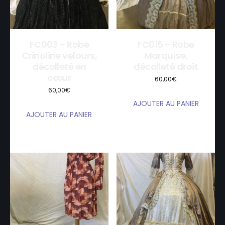
FC003 – Robe
FC015 – Robe
Crinoline velours,
Marquise,
décolleté en
décolleté droit
cœur
60,00
€
60,00
€
AJOUTER AU PANIER
AJOUTER AU PANIER