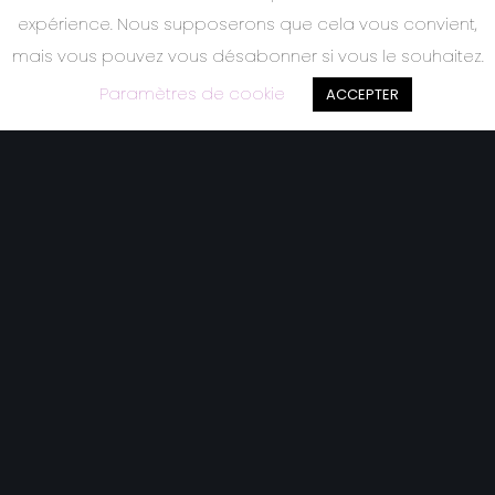
expérience. Nous supposerons que cela vous convient,
mais vous pouvez vous désabonner si vous le souhaitez.
Paramètres de cookie
ACCEPTER
N
O
U
S
S
O
M
M
E
S
L
Y
R
I
C
’
O
P
E
R
E
T
T
E