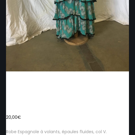
FPE011 – Robe Espagnole à
volants
20,00
€
Robe Espagnole à volants, épaules fluides, col V.