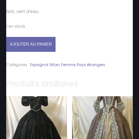
Noir, vert d’eau.
1 en stock
AJOUTER AU PANIER
Catégories :
Espagnol Gitan
,
Femme
,
Pays étrangers
Produits similaires