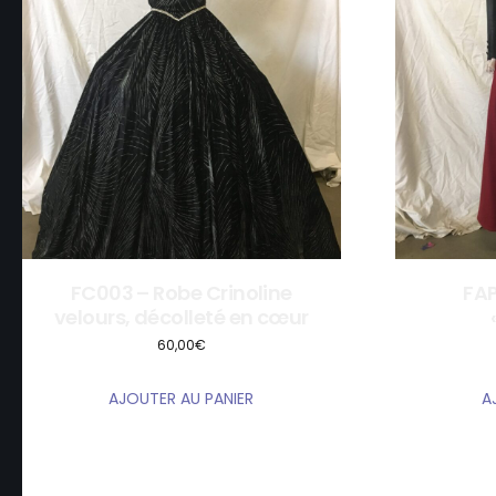
FC003 – Robe Crinoline
FAP
velours, décolleté en cœur
60,00
€
AJOUTER AU PANIER
A