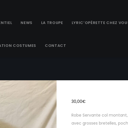
NTIEL
NEWS
LA TROUPE
LYRIC’OPÉRETTE CHEZ VOU
ATION COSTUMES
CONTACT
FS004 – Rob
30,00
€
Robe Servante col montant,
avec grosses bretelles, poch