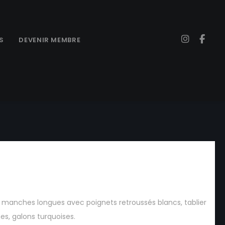
S
DEVENIR MEMBRE
e Servante col montant
 manches longues avec poignets retroussés blancs, tablier
es, galons turquoises.