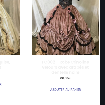
uise,
FC002 – Robe Crinoline
t
velours avec drapés et
dentelle noire
60,00
€
R
AJOUTER AU PANIER