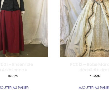
001 – Ensemble
FC012 – Robe Marq
« Arlésienne »
décolleté droi
15,00
€
60,00
€
JOUTER AU PANIER
AJOUTER AU PANIE