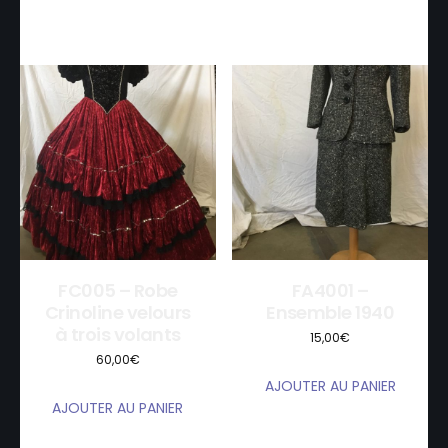
FC005 – Robe
FA4001 –
Crinoline velours
Ensemble 1940
à trois volants
15,00
€
60,00
€
AJOUTER AU PANIER
AJOUTER AU PANIER