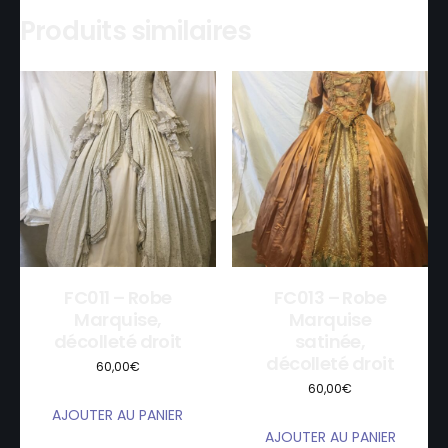
Robe
Produits similaires
villageoise
type
empire
FC011 – Robe
FC013 – Robe
Marquise,
Marquise
décolleté droit
satinée,
décolleté droit
60,00
€
60,00
€
AJOUTER AU PANIER
AJOUTER AU PANIER