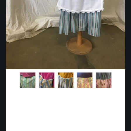
FVP007 – Robe villageoise
type empire