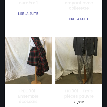
numéro 1
croyant avec
collerette
LIRE LA SUITE
LIRE LA SUITE
HPEC001 –
HC001 – Trois
Ensemble
pièces pauvre
écossais
20,00
€