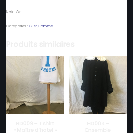
Noir, Or.
Catégories :
Gilet
,
Homme
Produits similaires
HD009 – T shirt
HD004 –
« Maître d’hotel »
Ensemble