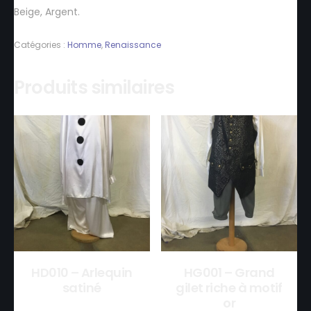
Beige, Argent.
Catégories :
Homme
,
Renaissance
Produits similaires
HD010 – Arlequin
HG001 – Grand
satiné
gilet riche à motif
or