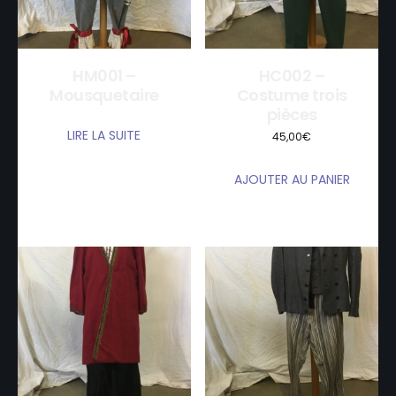
HM001 –
HC002 –
Mousquetaire
Costume trois
pièces
LIRE LA SUITE
45,00
€
AJOUTER AU PANIER