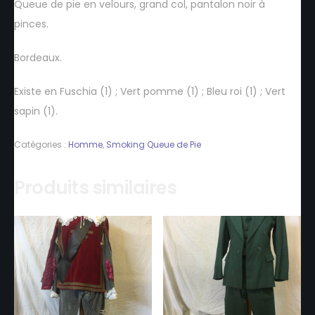
Queue de pie en velours, grand col, pantalon noir à
pinces.
Bordeaux.
Existe en Fuschia (1) ; Vert pomme (1) ; Bleu roi (1) ; Vert
sapin (1).
Catégories :
Homme
,
Smoking Queue de Pie
Produits similaires