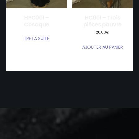
HPC001 –
HC001 – Trois
Cosaque
pièces pauvre
20,00
€
LIRE LA SUITE
AJOUTER AU PANIER